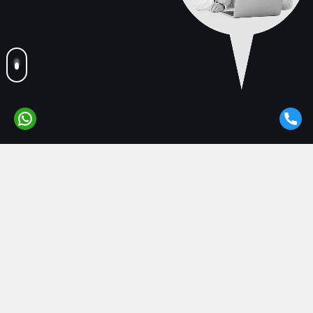
+
neler
yapıyoruz?
İhtiyacınızı analiz ederek, stratejinizi belirler.